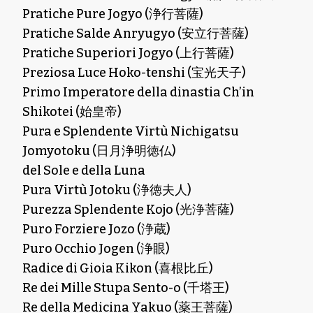
Pratiche Pure Jogyo (浄行菩薩)
Pratiche Salde Anryugyo (安立行菩薩)
Pratiche Superiori Jogyo (上行菩薩)
Preziosa Luce Hoko-tenshi (宝光天子)
Primo Imperatore della dinastia Ch’in
Shikotei (始皇帝)
Pura e Splendente Virtù Nichigatsu
Jomyotoku (日月浄明徳仏)
del Sole e della Luna
Pura Virtù Jotoku (浄徳夫人)
Purezza Splendente Kojo (光浄菩薩)
Puro Forziere Jozo (浄蔵)
Puro Occhio Jogen (浄眼)
Radice di Gioia Kikon (喜根比丘)
Re dei Mille Stupa Sento-o (千塔王)
Re della Medicina Yakuo (薬王菩薩)