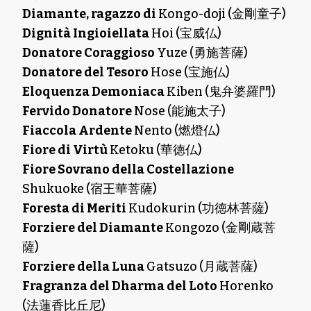
Diamante, ragazzo di
Kongo-doji (金剛童子)
Dignità Ingioiellata
Hoi (宝威仏)
Donatore Coraggioso
Yuze (勇施菩薩)
Donatore del Tesoro
Hose (宝施仏)
Eloquenza Demoniaca
Kiben (鬼弁婆羅門)
Fervido Donatore
Nose (能施太子)
Fiaccola Ardente
Nento (燃燈仏)
Fiore di Virtù
Ketoku (華徳仏)
Fiore Sovrano della Costellazione
Shukuoke (宿王華菩薩)
Foresta di Meriti
Kudokurin (功徳林菩薩)
Forziere del Diamante
Kongozo (金剛蔵菩
薩)
Forziere della Luna
Gatsuzo (月蔵菩薩)
Fragranza del Dharma del Loto
Horenko
(法蓮香比丘尼)