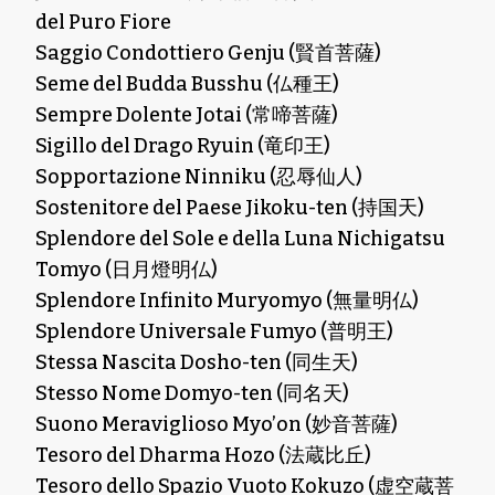
del Puro Fiore
Saggio Condottiero Genju (賢首菩薩)
Seme del Budda Busshu (仏種王)
Sempre Dolente Jotai (常啼菩薩)
Sigillo del Drago Ryuin (竜印王)
Sopportazione Ninniku (忍辱仙人)
Sostenitore del Paese Jikoku-ten (持国天)
Splendore del Sole e della Luna Nichigatsu
Tomyo (日月燈明仏)
Splendore Infinito Muryomyo (無量明仏)
Splendore Universale Fumyo (普明王)
Stessa Nascita Dosho-ten (同生天)
Stesso Nome Domyo-ten (同名天)
Suono Meraviglioso Myo’on (妙音菩薩)
Tesoro del Dharma Hozo (法蔵比丘)
Tesoro dello Spazio Vuoto Kokuzo (虚空蔵菩