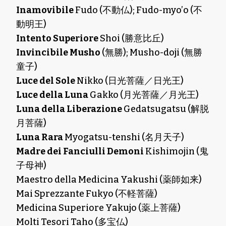
Inamovibile
Fudo (不動仏); Fudo-myo’o (不
動明王)
Intento Superiore
Shoi (勝意比丘)
Invincibile Musho
(無勝); Musho-doji (無勝
童子)
Luce del Sole
Nikko (日光菩薩／日光王)
Luce della Luna
Gakko (月光菩薩／月光王)
Luna della Liberazione
Gedatsugatsu (解脱
月菩薩)
Luna Rara
Myogatsu-tenshi (名月天子)
Madre dei Fanciulli Demoni
Kishimojin (鬼
子母神)
Maestro della Medicina Yakushi (薬師如来)
Mai Sprezzante Fukyo (不軽菩薩)
Medicina Superiore Yakujo (薬上菩薩)
Molti Tesori Taho (多宝仏)