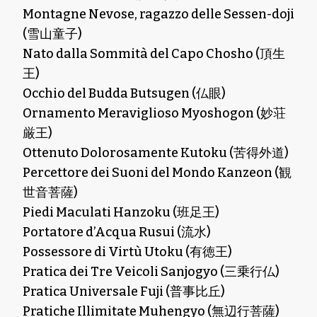
Montagne Nevose, ragazzo delle Sessen-doji
(雪山童子)
Nato dalla Sommità del Capo Chosho (頂生
王)
Occhio del Budda Butsugen (仏眼)
Ornamento Meraviglioso Myoshogon (妙荘
厳王)
Ottenuto Dolorosamente Kutoku (苦得外道)
Percettore dei Suoni del Mondo Kanzeon (観
世音菩薩)
Piedi Maculati Hanzoku (班足王)
Portatore d’Acqua Rusui (流水)
Possessore di Virtù Utoku (有徳王)
Pratica dei Tre Veicoli Sanjogyo (三乗行仏)
Pratica Universale Fuji (普事比丘)
Pratiche Illimitate Muhengyo (無辺行菩薩)