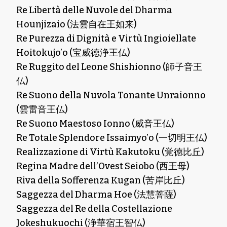
Re Libertà delle Nuvole del Dharma
Hounjizaio (法雲自在王如来)
Re Purezza di Dignità e Virtù Ingioiellate
Hoitokujo’o (宝威徳浄王仏)
Re Ruggito del Leone Shishionno (師子音王
仏)
Re Suono della Nuvola Tonante Unraionno
(雲雷音王仏)
Re Suono Maestoso Ionno (威音王仏)
Re Totale Splendore Issaimyo’o (一切明王仏)
Realizzazione di Virtù Kakutoku (覚徳比丘)
Regina Madre dell’Ovest Seiobo (西王母)
Riva della Sofferenza Kugan (苦岸比丘)
Saggezza del Dharma Hoe (法慧菩薩)
Saggezza del Re della Costellazione
Jokeshukuochi (浄華宿王智仏)