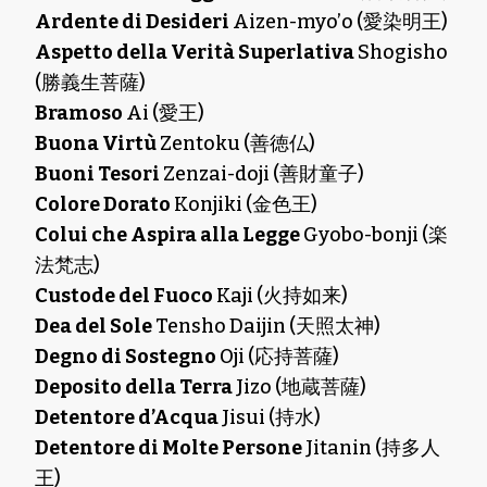
Ardente di Desideri
Aizen-myo’o (愛染明王)
Aspetto della Verità Superlativa
Shogisho
(勝義生菩薩)
Bramoso
Ai (愛王)
Buona Virtù
Zentoku (善徳仏)
Buoni Tesori
Zenzai-doji (善財童子)
Colore Dorato
Konjiki (金色王)
Colui che Aspira alla Legge
Gyobo-bonji (楽
法梵志)
Custode del Fuoco
Kaji (火持如来)
Dea del Sole
Tensho Daijin (天照太神)
Degno di Sostegno
Oji (応持菩薩)
Deposito della Terra
Jizo (地蔵菩薩)
Detentore d’Acqua
Jisui (持水)
Detentore di Molte Persone
Jitanin (持多人
王)