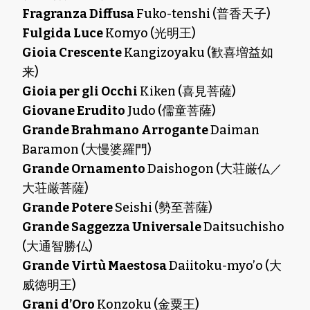
Fragranza Diffusa
Fuko-tenshi (普香天子)
Fulgida Luce
Komyo (光明王)
Gioia Crescente
Kangizoyaku (歓喜増益如
来)
Gioia per gli Occhi
Kiken (喜見菩薩)
Giovane Erudito
Judo (儒童菩薩)
Grande Brahmano Arrogante
Daiman
Baramon (大慢婆羅門)
Grande Ornamento
Daishogon (大荘厳仏／
大荘厳菩薩)
Grande Potere
Seishi (勢至菩薩)
Grande Saggezza Universale
Daitsuchisho
(大通智勝仏)
Grande Virtù Maestosa
Daiitoku-myo’o (大
威徳明王)
Grani d’Oro
Konzoku (金粟王)