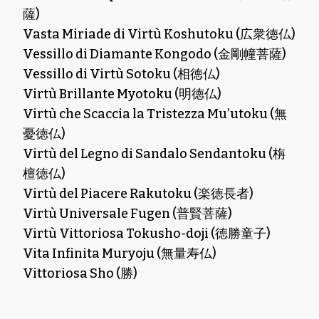
薩)
Vasta Miriade di Virtù Koshutoku (広衆徳仏)
Vessillo di Diamante Kongodo (金剛幢菩薩)
Vessillo di Virtù Sotoku (相徳仏)
Virtù Brillante Myotoku (明徳仏)
Virtù che Scaccia la Tristezza Mu’utoku (無
憂徳仏)
Virtù del Legno di Sandalo Sendantoku (栴
檀徳仏)
Virtù del Piacere Rakutoku (楽徳長者)
Virtù Universale Fugen (普賢菩薩)
Virtù Vittoriosa Tokusho-doji (徳勝童子)
Vita Infinita Muryoju (無量寿仏)
Vittoriosa Sho (勝)