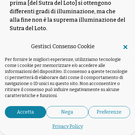
prima [del Sutra del Loto] si ottengono
differenti gradi di illuminazione, ma che
alla fine non è la suprema illuminazione del
Sutra del Loto.
Domanda: Oggi, dopo
Gestisci Consenso Cookie
duemiladuecentotrent’anni dalla
scomparsa del Budda, qual è fra tutti i sutra
Per fornire le migliori esperienze, utilizziamo tecnologie
come i cookie per memorizzare e/o accedere alle
quello adatto al nostro tempo, quello che
informazioni del dispositivo. Il consenso a queste tecnologie
deve essere propagato e che benefica tutti
ci permetterà di elaborare dati come il comportamento di
gli esseri viventi?
navigazione o ID unici su questo sito. Non acconsentire o
ritirare il consenso può influire negativamente su alcune
caratteristiche e funzioni.
La presente epoca corrisponde al quinto dei
cinque periodi di cinquecento anni di cui
Accetta
Nega
Preferenze
parla il Sutra della Grande raccolta. Questo
quinto periodo di cinquecento anni è
Privacy Policy
definito un’epoca di dispute e conflitti in cui