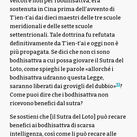
veicoli e non per i bodhisattva, era
sostenuta in Cina prima dell’avvento di
T’ien-t’ai dai dieci maestri delle tre scuole
meridionali e delle sette scuole
settentrionali. Tale dottrina fu refutata
definitivamente da T’ien-t’ai e oggi non è
più propagata. Se dici che non ci sono
bodhisattva a cui possa giovare il Sutra del
Loto, come spieghi le parole «allorché i
bodhisattva udranno questa Legge,
31
saranno liberati dai grovigli del dubbio»
?
Come puoi dire che i bodhisattva non
ricevono benefici dal sutra?
Se sostieni che [il Sutra del Loto] può recare
benefici ai bodhisattva di scarsa
intelligenza, così come li può recare alle