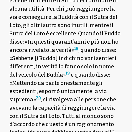
eccellenti, mentre il Sutra del Loto non è di
alcuna utilità. Per chi può raggiungere la
via e conseguire la Buddità con il Sutra del
Loto, gli altri sutra sono inutili, mentre il
Sutra del Loto è eccellente. Quando il Budda
disse: «In questi quarant’anni e più non ho
18
ancora rivelato la verità»
; quando disse:
«Sebbene [i Budda] indichino vari sentieri
differenti, in verità lo fanno solo in nome
19
del veicolo del Budda»
e quando disse:
«Mettendo da parte onestamente gli
espedienti, esporrò unicamente la via
20
suprema»
, si rivolgeva alle persone che
avevano la capacità di raggiungere la via
con il Sutra del Loto. Tutti al mondo sono
d’accordo che questo è un ragionamento