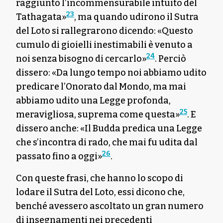
raggiunto l’incommensurabile intuito del
23
Tathagata»
, ma quando udirono il Sutra
del Loto si rallegrarono dicendo: «Questo
cumulo di gioielli inestimabili è venuto a
24
noi senza bisogno di cercarlo»
. Perciò
dissero: «Da lungo tempo noi abbiamo udito
predicare l’Onorato dal Mondo, ma mai
abbiamo udito una Legge profonda,
25
meravigliosa, suprema come questa»
. E
dissero anche: «Il Budda predica una Legge
che s’incontra di rado, che mai fu udita dal
26
passato fino a oggi»
.
Con queste frasi, che hanno lo scopo di
lodare il Sutra del Loto, essi dicono che,
benché avessero ascoltato un gran numero
di insegnamenti nei precedenti