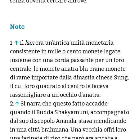
senza doverla cercare altrove.
Note
1.
↑
Il
kan
era un’antica unità monetaria
consistente in mille o cento monete legate
insieme con una corda passante per un foro
centrale; le monete anatra blu erano monete
di rame importate dalla dinastia cinese Sung,
il cui foro quadrato al centro le faceva
rassomigliare a un occhio d’anatra.
2.
↑
Si narra che questo fatto accadde
quando il Budda Shakyamuni, accompagnato
dal suo discepolo Ananda, stava mendicando
in una città brahmana. Una vecchia offrì loro
una farinata di riso che però era andata a