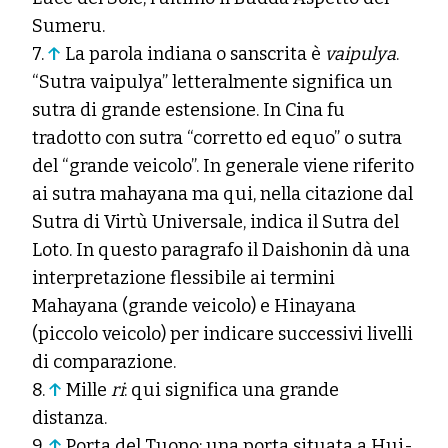
Sumeru.
7.
↑
La parola indiana o sanscrita è
vaipulya
.
“Sutra vaipulya” letteralmente significa un
sutra di grande estensione. In Cina fu
tradotto con sutra “corretto ed equo” o sutra
del “grande veicolo”. In generale viene riferito
ai sutra mahayana ma qui, nella citazione dal
Sutra di Virtù Universale, indica il Sutra del
Loto. In questo paragrafo il Daishonin dà una
interpretazione flessibile ai termini
Mahayana (grande veicolo) e Hinayana
(piccolo veicolo) per indicare successivi livelli
di comparazione.
8.
↑
Mille
ri
: qui significa una grande
distanza.
9.
↑
Porta del Tuono: una porta situata a Hui-