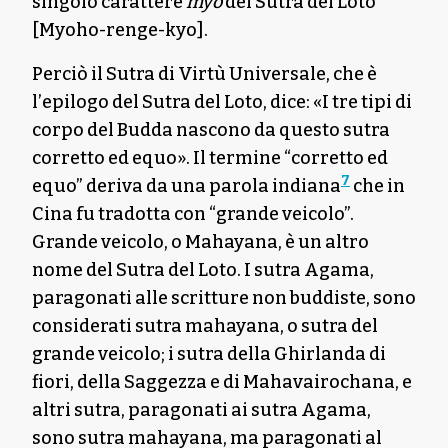
singolo carattere
myo
del Sutra del Loto
[Myoho-renge-kyo].
Perciò il Sutra di Virtù Universale, che è
l’epilogo del Sutra del Loto, dice: «I tre tipi di
corpo del Budda nascono da questo sutra
corretto ed equo». Il termine “corretto ed
7
equo” deriva da una parola indiana
che in
Cina fu tradotta con “grande veicolo”.
Grande veicolo, o Mahayana, è un altro
nome del Sutra del Loto. I sutra Agama,
paragonati alle scritture non buddiste, sono
considerati sutra mahayana, o sutra del
grande veicolo; i sutra della Ghirlanda di
fiori, della Saggezza e di Mahavairochana, e
altri sutra, paragonati ai sutra Agama,
sono sutra mahayana, ma paragonati al