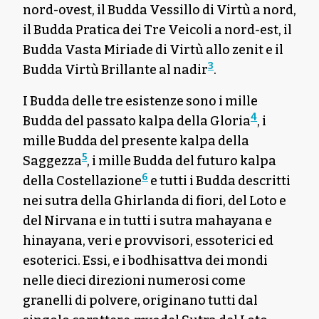
nord-ovest, il Budda Vessillo di Virtù a nord,
il Budda Pratica dei Tre Veicoli a nord-est, il
Budda Vasta Miriade di Virtù allo zenit e il
3
Budda Virtù Brillante al nadir
.
I Budda delle tre esistenze sono i mille
4
Budda del passato kalpa della Gloria
, i
mille Budda del presente kalpa della
5
Saggezza
, i mille Budda del futuro kalpa
6
della Costellazione
e tutti i Budda descritti
nei sutra della Ghirlanda di fiori, del Loto e
del Nirvana e in tutti i sutra mahayana e
hinayana, veri e provvisori, essoterici ed
esoterici. Essi, e i bodhisattva dei mondi
nelle dieci direzioni numerosi come
granelli di polvere, originano tutti dal